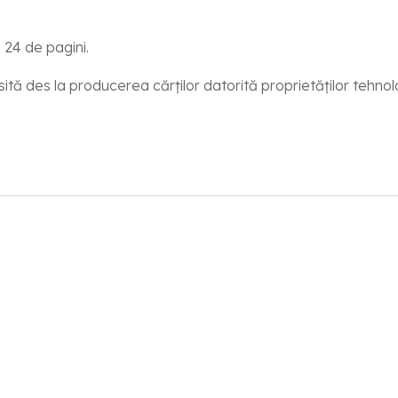
e 24 de pagini.
sită des la producerea cărților datorită proprietăților tehnol