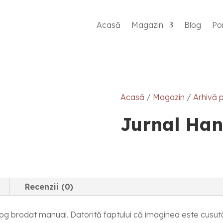
Acasă
Magazin
Blog
Por
Acasă
/
Magazin
/
Arhivă 
Jurnal Ha
Recenzii (0)
g brodat manual. Datorită faptului că imaginea este cusută 